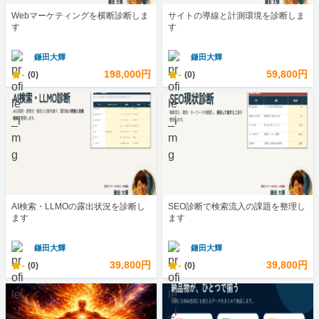
Webマーケティングを横断診断しま
サイトの導線と計測環境を診断しま
す
す
鎌田大輝
鎌田大輝
-
198,000円
-
59,800円
(0)
(0)
AI検索・LLMOの露出状況を診断し
SEO診断で検索流入の課題を整理し
ます
ます
鎌田大輝
鎌田大輝
-
39,800円
-
39,800円
(0)
(0)