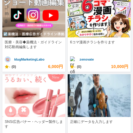
医療・美容◆薬機法・ガイドライン
6コマ漫画チラシを作ります
対応動画編集します
klugMarketingLabo
zenovate
-
6,000円
-
10,000円
(0)
(0)
SNS/広告バナー・ヘッダー製作しま
正確にデータを入力します
す