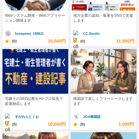
Webシステム開発・Webアプリケー
地方企業の認知・集客をSNSで支援
ション開発ます
します
funayama_199611
CC.Studio
-
10,000円
-
11,000円
(0)
(0)
宅建士のSEO記事をAI×プロ知見で
韓国語で楽しくフリートークします
超速納品します
ます
すがわらとくお
JOA韓国語
-
10,000円
-
1,000円
(0)
(0)