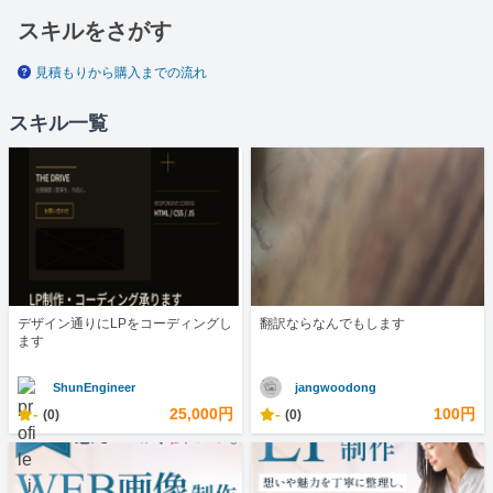
スキルをさがす
見積もりから購入までの流れ
スキル一覧
デザイン通りにLPをコーディングし
翻訳ならなんでもします
ます
ShunEngineer
jangwoodong
-
25,000円
-
100円
(0)
(0)