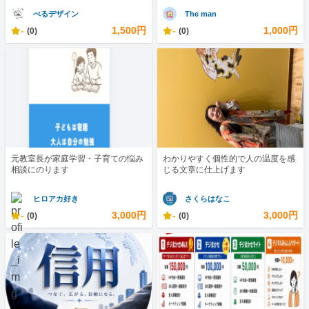
べるデザイン
The man
-
1,500円
-
1,000円
(0)
(0)
元教室長が家庭学習・子育ての悩み
わかりやすく個性的で人の温度を感
相談にのります
じる文章に仕上げます
ヒロアカ好き
さくらはなこ
-
3,000円
-
3,000円
(0)
(0)