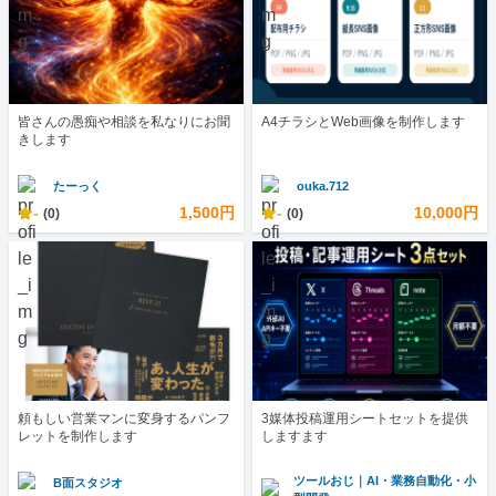
皆さんの愚痴や相談を私なりにお聞
A4チラシとWeb画像を制作します
きします
たーっく
ouka.712
-
1,500円
-
10,000円
(0)
(0)
頼もしい営業マンに変身するパンフ
3媒体投稿運用シートセットを提供
レットを制作します
しますます
ツールおじ｜AI・業務自動化・小
B面スタジオ