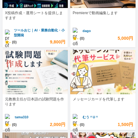
X投稿作成・運用シートを提供しま
Premiereで動画編集します
すます
ツールおじ｜AI・業務自動化・小
dago
型開発
-
5,000円
(0)
-
9,800円
(0)
元教務主任が日本語の試験問題を作
メッセージカードを代筆します
ります
tama310
むう＾U＾
-
2,000円
-
1,500円
(0)
(0)