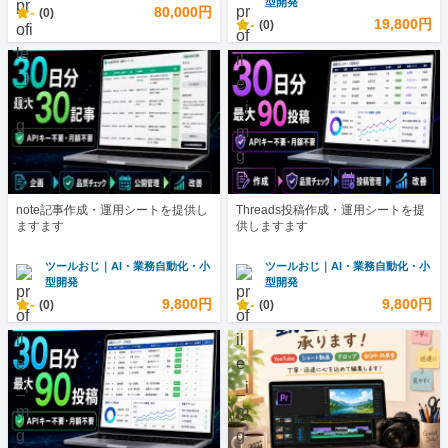
型開発
-
80,000円
(0)
-
19,800円
(0)
note記事作成・運用シートを提供し
Threads投稿作成・運用シートを提
ますます
供しますます
ツールおじ｜AI・業務自動化・小
ツールおじ｜AI・業務自動化・小
型開発
型開発
-
9,800円
-
9,800円
(0)
(0)