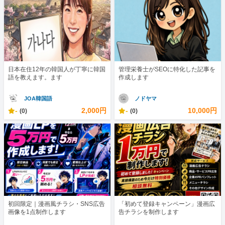
日本在住12年の韓国人が丁寧に韓国
管理栄養士がSEOに特化した記事を
語を教えます。ます
作成します
JOA韓国語
ノドヤマ
-
2,000円
-
10,000円
(0)
(0)
初回限定｜漫画風チラシ・SNS広告
「初めて登録キャンペーン」漫画広
画像を1点制作します
告チラシを制作します