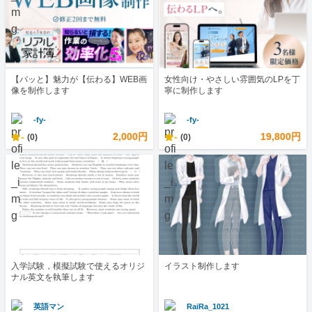
【パッと】魅力が【伝わる】WEB画
女性向け・やさしい雰囲気のLPを丁
像を制作します
寧に制作します
-fy-
-fy-
-
2,000円
-
19,800円
(0)
(0)
入学試験，模擬試験で使えるオリジ
イラスト制作します
ナル英文を執筆します
英語マン
RaiRa_1021