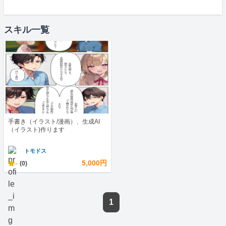
スキル一覧
手書き（イラスト/漫画）、生成AI
（イラスト)作ります
トモドス
-
5,000円
(0)
1