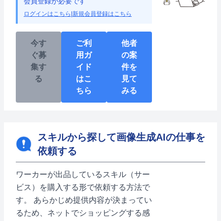
会員登録が必要です
ログインはこちら
|
新規会員登録はこちら
今す
ご利
他者
ぐ募
用ガ
の案
集す
イド
件を
る
はこ
見て
ちら
みる
スキルから探して画像生成AIの仕事を
依頼する
ワーカーが出品しているスキル（サー
ビス）を購入する形で依頼する方法で
す。 あらかじめ提供内容が決まってい
るため、ネットでショッピングする感