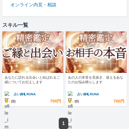
オンライン内見・相談
スキル一覧
あなたに訪れる出会いと結ばれるご
あの人の本音を見抜き、迷えるあな
縁についてお伝えします
たのお悩み晴らします
占い師🌙RUNA
占い師🌙RUNA
-
700円
-
700円
(0)
(0)
1