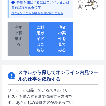
募集を開始するにはログインまたは
会員登録が必要です
ログインはこちら
|
新規会員登録はこちら
今す
ご利
他者
ぐ募
用ガ
の案
集す
イド
件を
る
はこ
見て
ちら
みる
スキルから探してオンライン内見ツー
ルの仕事を依頼する
ワーカーが出品しているスキル（サー
ビス）を購入する形で依頼する方法で
す。 あらかじめ提供内容が決まってい