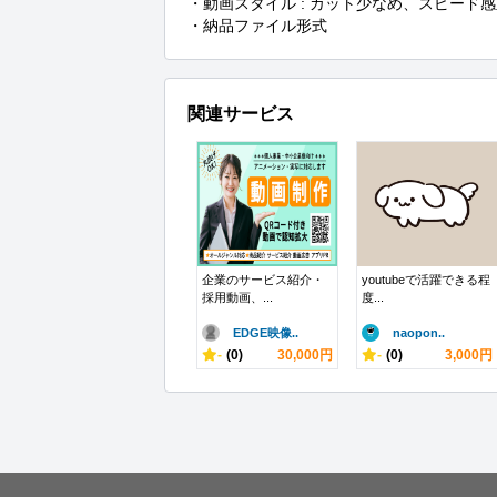
・動画スタイル : カット少なめ、スピード感
・納品ファイル形式
関連サービス
企業のサービス紹介・
youtubeで活躍できる程
採用動画、...
度...
EDGE映像..
naopon..
-
(0)
30,000円
-
(0)
3,000円