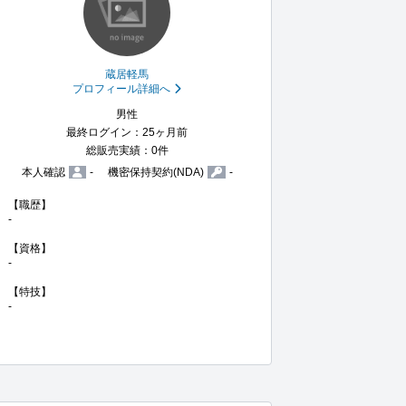
蔵居軽馬
プロフィール詳細へ
男性
最終ログイン：25ヶ月前
総販売実績：0件
本人確認
-
機密保持契約(NDA)
-
【職歴】

-

【資格】

-

【特技】

-