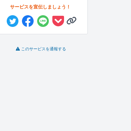
サービスを宣伝しましょう！
このサービスを通報する
英語、日本語、韓国語
すばやく正確なライテ
SEOにつよい文章をか
の翻訳をし...
ィングがで...
けます
Lillym
PanDaT..
naka19
-
(0)
10,000円
-
(0)
10,000円
-
(0)
10,000円