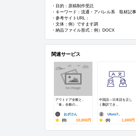
・目的：原稿制作受託

・キーワード：流通・アパレル系　取材記事
・参考サイトURL：

・文体：例）ですます調

・納品ファイル形式：例）DOCX
関連サービス
アウトドア全般と、
中国語⇔日本語を正し
「食」全般の...
く翻訳でき...
おざけん
Uluru7..
-
(0)
10,000円
-
(0)
1,000円