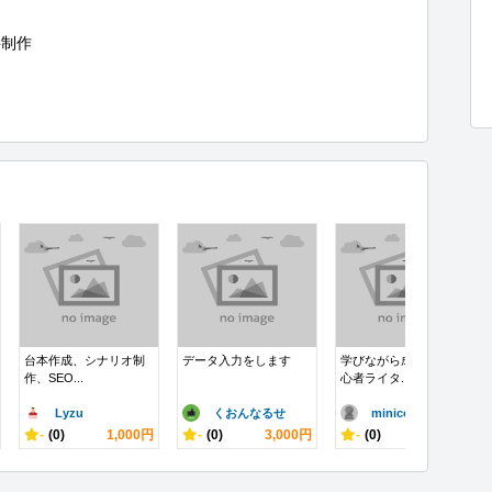
制作

台本作成、シナリオ制
データ入力をします
学びながら成長中｜初
作、SEO...
心者ライタ...
Lyzu
くおんなるせ
minico..
-
(0)
1,000円
-
(0)
3,000円
-
(0)
3,000円