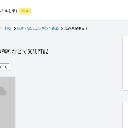
スキルを探す
NEW
グ・翻訳
記事・Webコンテンツ作成
流通系記事ます
原稿料などで受託可能
り
0