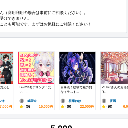
ん（商用利用の場合は事前にご相談ください）。

受けできません。

ことも可能です。まずはお気軽にご相談ください！
に対応し
Live2Dモデリング：安
目を惹く絵柄で魅力的
Vtuberさんのお部
い！...
なイラスト...
R...
ンキ
鳴聖奈
柑葉ねは
蒼麗
7,000円
-
(0)
15,000円
-
(0)
22,000円
-
(0)
6,