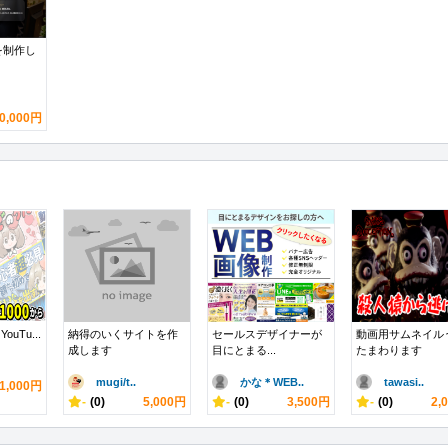
を制作し
0,000円
ouTu...
納得のいくサイトを作
セールスデザイナーが
動画用サムネイル
成します
目にとまる...
たまわります
mugi/t..
かな＊WEB..
tawasi..
1,000円
-
(0)
5,000円
-
(0)
3,500円
-
(0)
2,