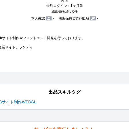
男性
最終ログイン：1ヶ月前
総販売実績：0件
本人確認
-
機密保持契約(NDA)
-
に、Webサイト制作やフロントエンド開発を行っております。

企業サイト、ランディ
出品スキルタグ
EBサイト制作
WEBGL