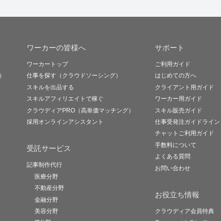
ワーカーの皆様へ
サポート
ワーカートップ
ご利用ガイド
）
仕事を探す（クラウドソーシング）
はじめての方へ
スキルを出品する
クライアント用ガイド
スキルアフィリエイトで稼ぐ
ワーカー用ガイド
クラウディアPRO（高単価マッチング）
スキル販売ガイド
採用オンラインアシスタント
仕事受発注ガイドライン
チャットご利用ガイド
手数料について
受託サービス
よくある質問
記事制作代行
お問い合わせ
医療分野
不動産分野
お役立ち情報
金融分野
美容分野
クラウディア会員特典