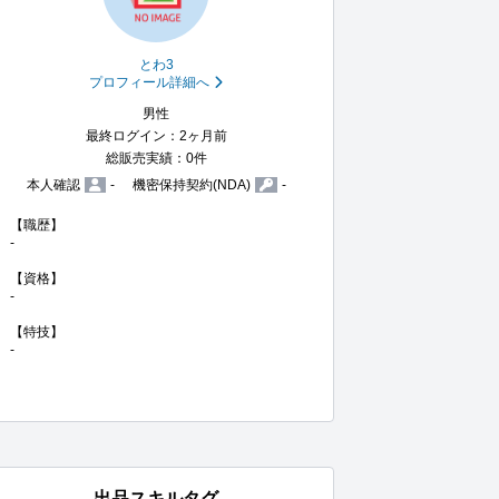
とわ3
プロフィール詳細へ
男性
最終ログイン：2ヶ月前
総販売実績：0件
本人確認
-
機密保持契約(NDA)
-
【職歴】

-

【資格】

-

【特技】

-
出品スキルタグ