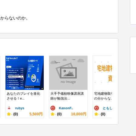
からないのか。

あなたのプレイを進化
大手予備校映像講座講
宅地建物取引士の資格
させる！e...
師が勉強法...
の分からな...
rubys
KanonF..
ともしょう
-
(0)
5,500円
-
(0)
10,000円
-
(0)
4,000円