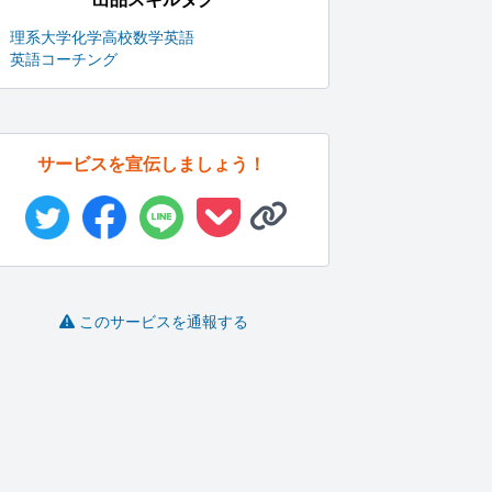
理系大学
化学
高校数学
英語
英語コーチング
サービスを宣伝しましょう！
このサービスを通報する
問題解決・目標達成に
アメリカの留学、就職
唯一無二の職務経歴書
向け、前進...
の相談にの...
を極限まで...
ラ
コーチ廣瀬
Yuki A..
Remy06..
-
(0)
1,000円
-
(0)
10,000円
-
(0)
3,000円