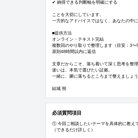
✔ 納得できる判断軸を明確にする

ことを大切にしています。

一方的なアドバイスではなく、あなたの中に
■提供方法

オンライン・テキスト完結

複数回のやり取りで整理します（目安：3〜5
原則48時間以内に返信

文章だからこそ、落ち着いて深く思考を整理
迷いは、本気で選びたい証拠。

一緒に、腑に落ちるところまで整えましょう
結城 朔
必須質問項目
① 今回ご相談したいテーマを具体的に教えて
（できるだけ詳しく）
