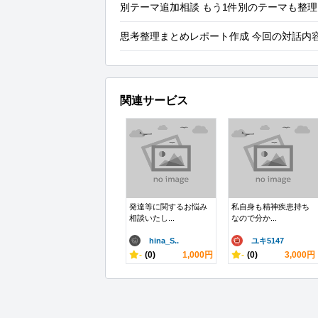
別テーマ追加相談 もう1件別のテーマも整
思考整理まとめレポート作成 今回の対話内
関連サービス
発達等に関するお悩み
私自身も精神疾患持ち
相談いたし...
なので分か...
hina_S..
ユキ5147
-
(0)
1,000円
-
(0)
3,000円