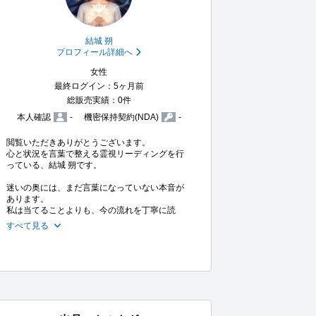
結城 朔
プロフィール詳細へ
女性
最終ログイン：5ヶ月前
総販売実績：0件
本人確認
-
機密保持契約(NDA)
-
閲覧いただきありがとうございます。

心と状況を言葉で整える霊視リーディングを行
っている、結城 朔です。

迷いの奥には、まだ言葉になっていない本音が
あります。

私は当てることよりも、今の流れを丁寧に読
すべて見る