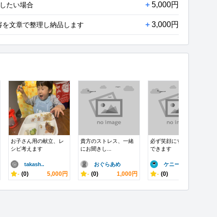
+
5,000円
理したい場合
+
3,000円
容を文章で整理し納品します
お子さん用の献立、レ
貴方のストレス、一緒
必ず笑顔にすることが
シピ考えます
にお聞きし...
できます
takash..
おぐらあめ
ケニー
-
(0)
5,000円
-
(0)
1,000円
-
(0)
1,000円