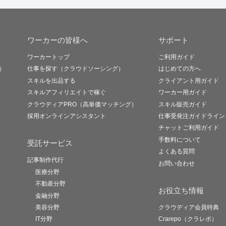
ワーカーの皆様へ
サポート
ワーカートップ
ご利用ガイド
）
仕事を探す（クラウドソーシング）
はじめての方へ
スキルを出品する
クライアント用ガイド
スキルアフィリエイトで稼ぐ
ワーカー用ガイド
クラウディアPRO（高単価マッチング）
スキル販売ガイド
採用オンラインアシスタント
仕事受発注ガイドライン
チャットご利用ガイド
手数料について
受託サービス
よくある質問
記事制作代行
お問い合わせ
医療分野
不動産分野
お役立ち情報
金融分野
美容分野
クラウディア会員特典
IT分野
Crarepo（クラレポ）