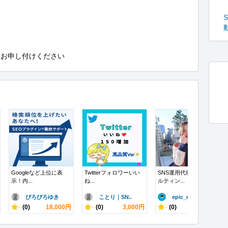
にお申し付けください
Googleなど上位に表
Twitterフォロワーいい
SNS運用代行・コンサ
示！内...
ね...
ルティン...
ぴろぴろゆき
ことり｜SN..
epic_m..
-
(0)
18,000円
-
(0)
3,000円
-
(0)
10,000円