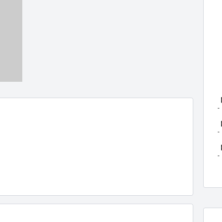
-

-

-