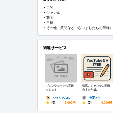
・目的

・ジャンル

・期間

・目標

・その他ご質問などございましたらお気軽
関連サービス
ブログやサイトの宣伝
幅広いジャンルの動画
をします
台本を作成...
やっちゃん丸
春夏冬空
-
(0)
5,000円
-
(0)
4,000円