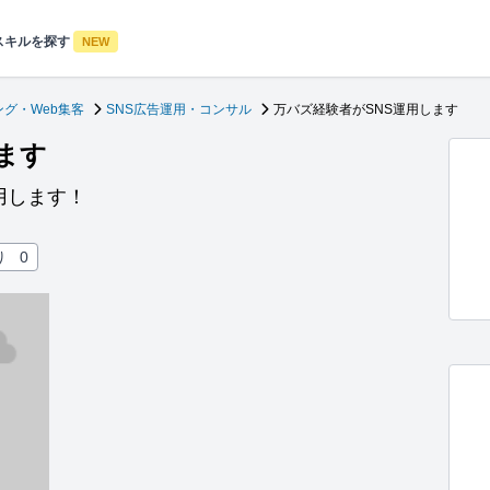
スキルを探す
NEW
グ・Web集客
SNS広告運用・コンサル
万バズ経験者がSNS運用します
ます
用します！
り
0