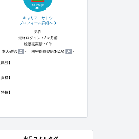
キャリア サトウ
プロフィール詳細へ
男性
最終ログイン：8ヶ月前
総販売実績：0件
本人確認
-
機密保持契約(NDA)
-
【職歴】

【資格】

【特技】

出品スキルタグ