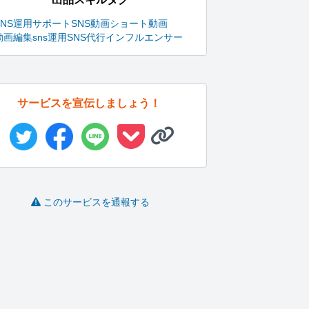
SNS運用サポート
SNS動画
ショート動画
動画編集
sns運用
SNS代行
インフルエンサー
サービスを宣伝しましょう！
このサービスを通報する
丁寧な仕事を心がけま
広告運用・LPバナー制
オリジナルのインスタ
す
作・フォ...
運用シート...
タ
さつき
shingo..
OIE｜イン..
-
(0)
10,000円
-
(0)
100,000円
-
(0)
3,000円