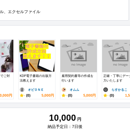
ル、エクセルファイル
書でご対
KDP電子書籍の出版方
雇用契約書等の作成を
正確・丁寧にデー
法教えます
行います
力いたします
オビＯＮＥ
オムム
らすかるこ
0,000円
-
(0)
5,000円
-
(0)
5,000円
-
(0)
1,
10,000
円
納品予定日：7日後