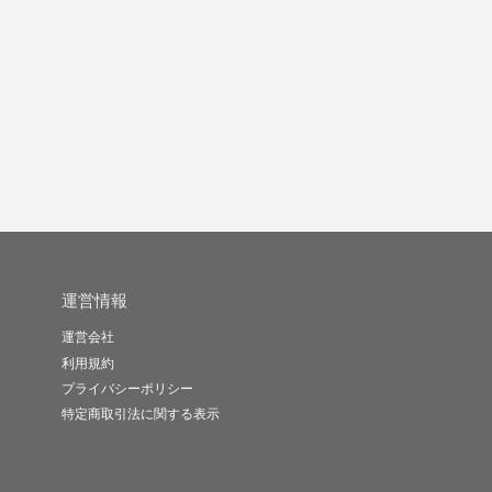
webライティングをし
スマホやPC、ガジェッ
楽しんでもらえるよう
ます
ト系の記...
な記事を書...
日
hito19..
駐孫新進
ナガマル
-
(0)
10,000円
-
(0)
1,000円
-
(0)
10,000円
運営情報
運営会社
利用規約
プライバシーポリシー
特定商取引法に関する表示