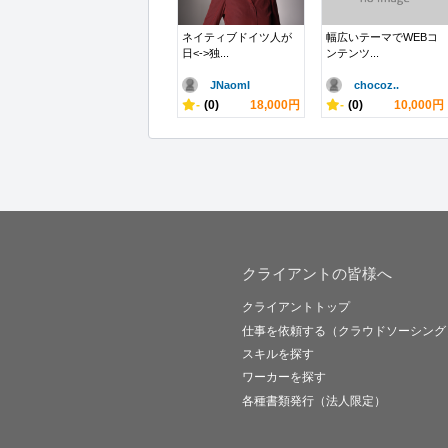
ネイティブドイツ人が
幅広いテーマでWEBコ
日<->独...
ンテンツ...
JNaomI
chocoz..
-
(0)
18,000円
-
(0)
10,000円
クライアントの皆様へ
クライアントトップ
仕事を依頼する（クラウドソーシング
スキルを探す
ワーカーを探す
各種書類発行（法人限定）