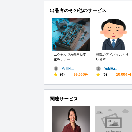
出品者のその他のサービス
エクセルでの業務効率
転職のアドバイスを行
化をサポー...
います
YukiHa..
YukiHa..
-
(0)
99,000円
-
(0)
10,000円
関連サービス