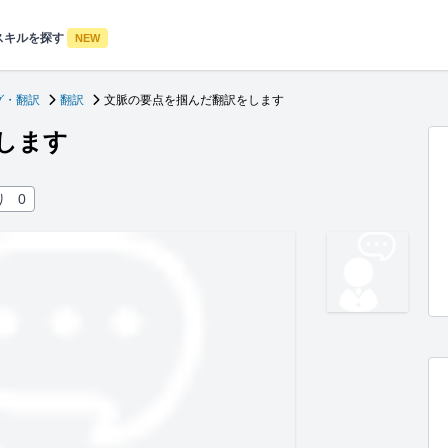
スキルを探す
NEW
グ・翻訳
翻訳
文脈の要点を掴んだ翻訳をします
します
り
0