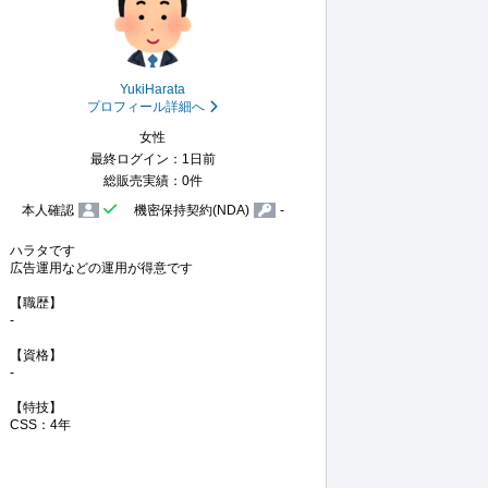
YukiHarata
プロフィール詳細へ
女性
最終ログイン：1日前
総販売実績：0件
本人確認
機密保持契約(NDA)
-
ハラタです

広告運用などの運用が得意です

【職歴】

-

【資格】

-

【特技】
