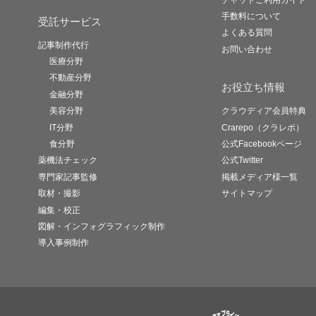
手数料について
受託サービス
よくある質問
記事制作代行
お問い合わせ
医療分野
不動産分野
お役立ち情報
金融分野
美容分野
クラウディア会員特典
IT分野
Crarepo（クラレポ）
食分野
公式Facebookページ
薬機法チェック
公式Twitter
専門家記事監修
掲載メディア様一覧
取材・撮影
サイトマップ
編集・校正
図解・インフォグラフィック制作
導入事例制作