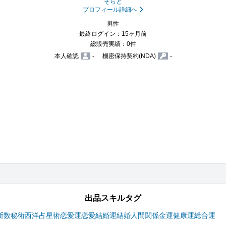
そらと
プロフィール詳細へ
男性
最終ログイン：15ヶ月前
総販売実績：0件
本人確認
-
機密保持契約(NDA)
-
出品スキルタグ
断
数秘術
西洋占星術
恋愛運
恋愛
結婚運
結婚
人間関係
金運
健康運
総合運