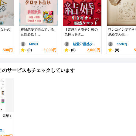
あなたの
複雑恋愛で悩んでいる
【霊感引き寄せ】彼の
ワンコインででき
女性必見！...
気持ちをタ...
易経で人生...
MIMO
結愛♡霊感タ..
nodeq
500円
-
(0)
3,000円
-
(0)
2,000円
-
(0)
このサービスもチェックしています
冊。素早く
..