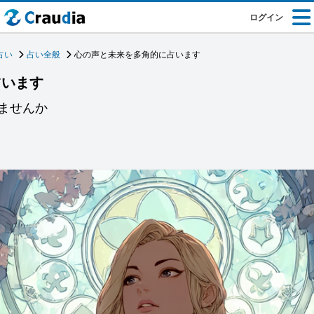
ログイン
占い
占い全般
心の声と未来を多角的に占います
占います
ませんか