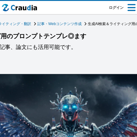
ログイン
ライティング・翻訳
記事・Webコンテンツ作成
生成AI検索＆ライティング
グ用のプロンプトテンプレ◎ます
ー記事、論文にも活用可能です。