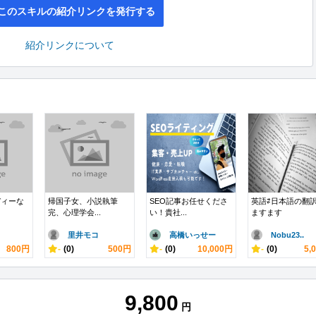
このスキルの紹介リンクを発行する
紹介リンクについて
ディーな
帰国子女、小説執筆
SEO記事お任せくださ
英語⇄日本語の翻
完、心理学会...
い！貴社...
ますます
里井モコ
高橋いっせー
Nobu23..
800円
-
(0)
500円
-
(0)
10,000円
-
(0)
5,
9,800
円