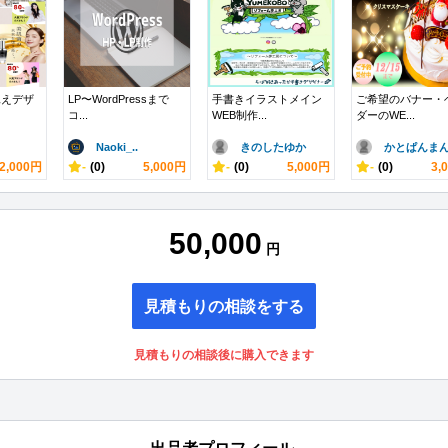
見えデザ
LP〜WordPressまで
手書きイラストメイン
ご希望のバナー・
コ...
WEB制作...
ダーのWE...
Naoki_..
きのしたゆか
かとぱんま
2,000円
-
(0)
5,000円
-
(0)
5,000円
-
(0)
3,
50,000
円
見積もりの相談をする
見積もりの相談後に購入できます