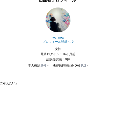
出品者プロフィール
wc_noa
プロフィール詳細へ
女性
最終ログイン：16ヶ月前
総販売実績：0件
本人確認
-
機密保持契約(NDA)
-
に考えたい」
