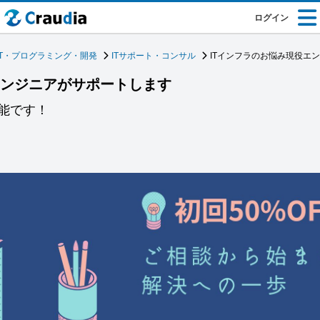
ログイン
IT・プログラミング・開発
ITサポート・コンサル
ITインフラのお悩み現役エ
エンジニアがサポートします
能です！