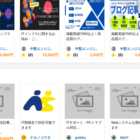
インフラ
ITインフラに関するお
掲載実績70件以上！高
掲載実績70件以上
悩み・ご...
品質のブ...
品質のブ...
ニ..
中堅エンジニ..
中堅エンジニ..
中堅エンジニ.
0,000円
-
(0)
10,000円
-
(0)
3,000円
-
(0)
3,
力項目整...
IT関係全て対応可能で
ITサポート・PCトラブ
Webシステムを開
きます
ル対応...
ます
.
ナカノコウタ
gobbu
AkiiY
9,800円