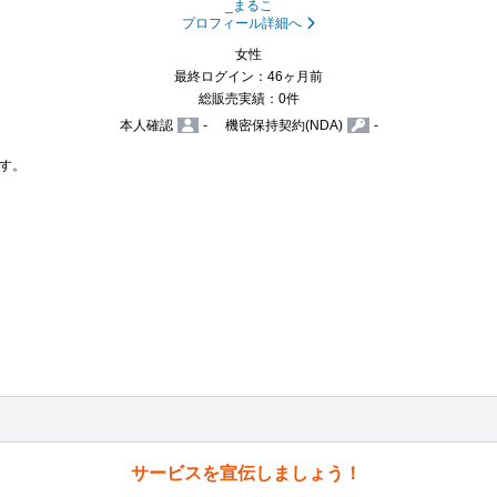
_まるこ
プロフィール詳細へ
女性
最終ログイン：46ヶ月前
総販売実績：0件
本人確認
-
機密保持契約(NDA)
-
す。

サービスを宣伝しましょう！