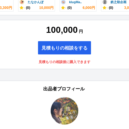
たなかんぼ
klugMa..
鉄之助企画 .
3,300円
-
(0)
10,000円
-
(0)
6,000円
-
(0)
3,
100,000
円
見積もりの相談をする
見積もりの相談後に購入できます
出品者プロフィール