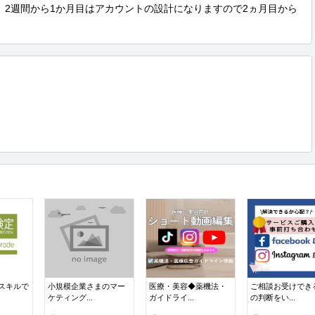
。2週間から1か月目はアカウントの設計になりますので2ヵ月目から
のスキルで
小規模企業さまのマー
医療・美容◆薬機法・
ご相談お受けでき
ケティング...
ガイドライ...
の判断をい...