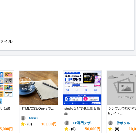
ァイル
すい効果
HTML/CSS/Queryで...
studioなどで低単価＆高
シンプルで見やす
品...
bサイト...
taisei..
LP専門デザ..
侍ボタル
-
(0)
10,000円
5,000円
-
(0)
50,000円
-
(0)
10,