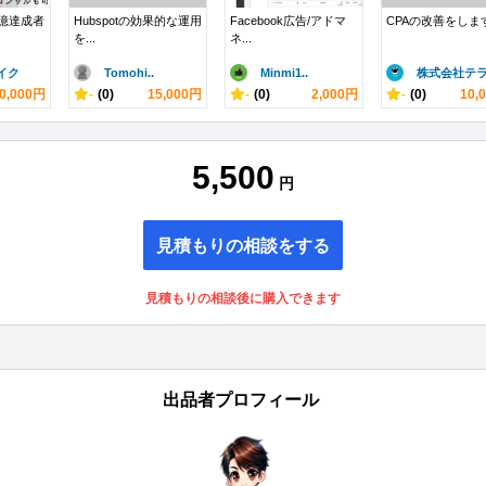
1億達成者
Hubspotの効果的な運用
Facebook広告/アドマ
CPAの改善をしま
を...
ネ...
イク
Tomohi..
Minmi1..
株式会社テラ.
0,000円
-
(0)
15,000円
-
(0)
2,000円
-
(0)
10,
5,500
円
見積もりの相談をする
見積もりの相談後に購入できます
出品者プロフィール