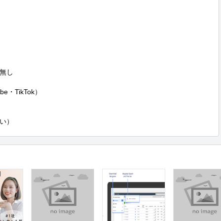
無し

e・TikTok）

い）