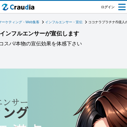
ログイン
マーケティング・Web集客
インフルエンサー・宣伝
ココナラプラチナ/5億
のインフルエンサーが宣伝します
コスパ/本物の宣伝効果を体感下さい