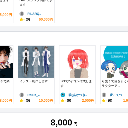
できます
LINE スタンプ制作でき
ます
PILARQ..
5,000円
-
(0)
60,000円
ッチで綺
イラスト制作します
SNSアイコン作成しま
可愛くて目を引く
す
ラクターア...
RaiRa_..
暁(あかつき..
麦こてつ
8,000円
-
(0)
10,000円
-
(0)
2,000円
-
(0)
1,
8,000
円