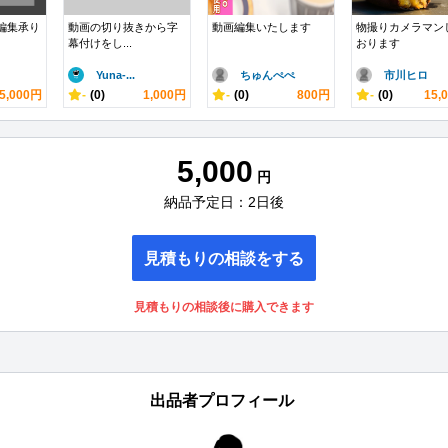
画編集承り
動画の切り抜きから字
動画編集いたします
物撮りカメラマン
幕付けをし...
おります
Yuna-...
ちゅんぺぺ
市川ヒロ
5,000円
-
(0)
1,000円
-
(0)
800円
-
(0)
15,
5,000
円
納品予定日：2日後
見積もりの相談をする
見積もりの相談後に購入できます
出品者プロフィール