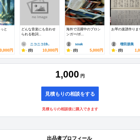
しっと
どんな音楽にも合わせ
海外で活躍中のプロシ
お琴の楽譜作りま
られる歌詞...
ンガー/ボ...
ニコニコ19..
soak
増田朋美
0,000円
-
(0)
10,000円
-
(0)
5,000円
-
(0)
1,
1,000
円
見積もりの相談をする
見積もりの相談後に購入できます
出品者プロフィール