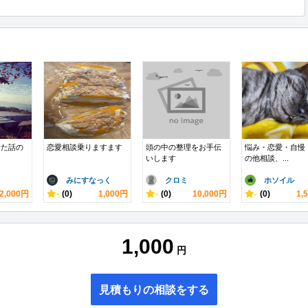
せた話の
恋愛相談乗りますます
頭の中の整理をお手伝
悩み・恋愛・自慢
いします
の他相談、...
みにすなっく
クロミ
ホソイル
2,000円
-
(0)
1,000円
-
(0)
10,000円
-
(0)
1,
1,000
円
見積もりの相談をする