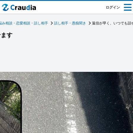
ログイン
悩み相談・恋愛相談・話し相手
話し相手・愚痴聞き
返信が早く、いつでも話
せます