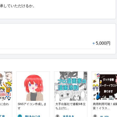
承していただけるか。

+
5,000円
チに合わ
SNSアイコン作成しま
大手出版社で連載9本立
商用利用可能！経
す
ち上げた...
富！イラス...
房..
暁(あかつき..
水兵きき
m_sio