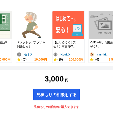
業務効率
デスクトップアプリを
【はじめてでも安
iCADを用いた図
開発します
心！】高品質W...
ができ...
セネス
KoukiX
nashid..
0,000円
-
(0)
10,000円
-
(0)
100,000円
-
(0)
3,
3,000
円
見積もりの相談をする
見積もりの相談後に購入できます