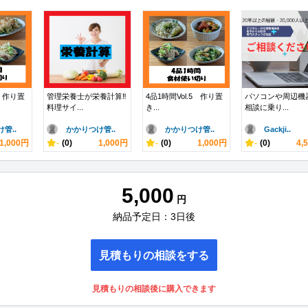
9 作り置
管理栄養士が栄養計算‼
4品1時間Vol.5 作り置
パソコンや周辺機
料理サイ...
き...
相談に乗り...
管..
かかりつけ管..
かかりつけ管..
Gackji..
1,000円
-
(0)
1,000円
-
(0)
1,000円
-
(0)
4,
5,000
円
納品予定日：3日後
見積もりの相談をする
見積もりの相談後に購入できます