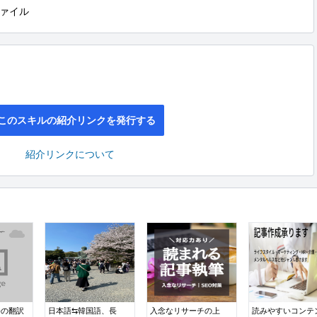
ァイル
このスキルの紹介リンクを発行する
紹介リンクについて
語の翻訳
日本語⇆韓国語、長
入念なリサーチの上
読みやすいコンテ