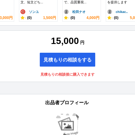
文、短文どち...
で、品質重視...
を提供します
ソンユ
松田ナオ
chikac..
3,000円
-
(0)
1,500円
-
(0)
4,000円
-
(0)
5,
15,000
円
見積もりの相談をする
見積もりの相談後に購入できます
出品者プロフィール