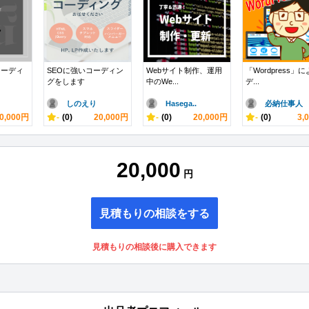
コーディ
SEOに強いコーディン
Webサイト制作、運用
「Wordpress」
グをします
中のWe...
デ...
しのえり
Hasega..
必納仕事人
0,000円
-
(0)
20,000円
-
(0)
20,000円
-
(0)
3,
20,000
円
見積もりの相談をする
見積もりの相談後に購入できます