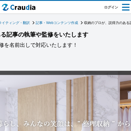
ログイン
ライティング・翻訳
記事・Webコンテンツ作成
収納のプロが、説得力のある
ある記事の執筆や監修をいたします
修を名前出しで対応いたします！