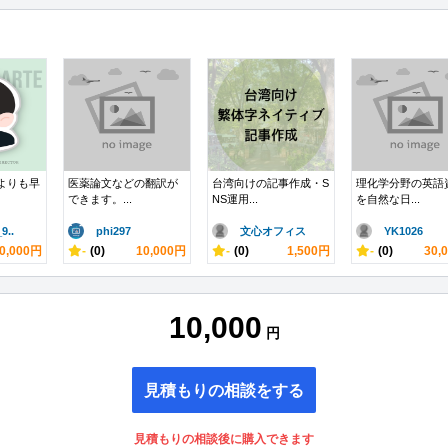
よりも早
医薬論文などの翻訳が
台湾向けの記事作成・S
理化学分野の英語
できます。...
NS運用...
を自然な日...
..
phi297
文心オフィス
YK1026
0,000円
-
(0)
10,000円
-
(0)
1,500円
-
(0)
30,
10,000
円
見積もりの相談をする
見積もりの相談後に購入できます