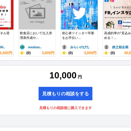
ンネル登
飲食店において仕入管
初心者ツイッター卒業
高成約率の”見込み
理表作成や...
をお手伝い...
める！...
N..
wasbas..
みらいのびた
鉄之助企画 .
1,500円
-
(0)
3,000円
-
(0)
3,000円
-
(0)
30,
10,000
円
見積もりの相談をする
見積もりの相談後に購入できます