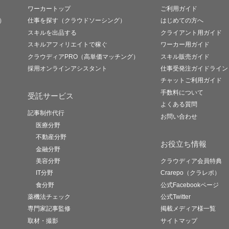
ワーカートップ
ご利用ガイド
）
仕事を探す（クラウドソーシング）
はじめての方へ
スキルを出品する
クライアント用ガイド
スキルアフィリエイトで稼ぐ
ワーカー用ガイド
クラウディアPRO（高単価マッチング）
スキル販売ガイド
採用オンラインアシスタント
仕事受発注ガイドライン
チャットご利用ガイド
手数料について
受託サービス
よくある質問
記事制作代行
お問い合わせ
医療分野
不動産分野
お役立ち情報
金融分野
美容分野
クラウディア会員特典
IT分野
Crarepo（クラレポ）
食分野
公式Facebookページ
薬機法チェック
公式Twitter
専門家記事監修
掲載メディア様一覧
取材・撮影
サイトマップ