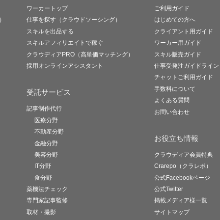
ワーカートップ
ご利用ガイド
）
仕事を探す（クラウドソーシング）
はじめての方へ
スキルを出品する
クライアント用ガイド
スキルアフィリエイトで稼ぐ
ワーカー用ガイド
クラウディアPRO（高単価マッチング）
スキル販売ガイド
採用オンラインアシスタント
仕事受発注ガイドライン
チャットご利用ガイド
手数料について
受託サービス
よくある質問
記事制作代行
お問い合わせ
医療分野
不動産分野
お役立ち情報
金融分野
美容分野
クラウディア会員特典
IT分野
Crarepo（クラレポ）
食分野
公式Facebookページ
薬機法チェック
公式Twitter
専門家記事監修
掲載メディア様一覧
取材・撮影
サイトマップ