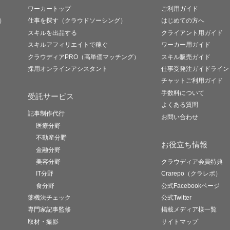
ワーカートップ
ご利用ガイド
）
仕事を探す（クラウドソーシング）
はじめての方へ
スキルを出品する
クライアント用ガイド
スキルアフィリエイトで稼ぐ
ワーカー用ガイド
クラウディアPRO（高単価マッチング）
スキル販売ガイド
採用オンラインアシスタント
仕事受発注ガイドライン
チャットご利用ガイド
手数料について
受託サービス
よくある質問
記事制作代行
お問い合わせ
医療分野
不動産分野
お役立ち情報
金融分野
美容分野
クラウディア会員特典
IT分野
Crarepo（クラレポ）
食分野
公式Facebookページ
薬機法チェック
公式Twitter
専門家記事監修
掲載メディア様一覧
取材・撮影
サイトマップ