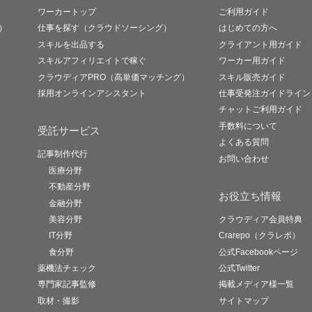
ワーカートップ
ご利用ガイド
）
仕事を探す（クラウドソーシング）
はじめての方へ
スキルを出品する
クライアント用ガイド
スキルアフィリエイトで稼ぐ
ワーカー用ガイド
クラウディアPRO（高単価マッチング）
スキル販売ガイド
採用オンラインアシスタント
仕事受発注ガイドライン
チャットご利用ガイド
手数料について
受託サービス
よくある質問
記事制作代行
お問い合わせ
医療分野
不動産分野
お役立ち情報
金融分野
美容分野
クラウディア会員特典
IT分野
Crarepo（クラレポ）
食分野
公式Facebookページ
薬機法チェック
公式Twitter
専門家記事監修
掲載メディア様一覧
取材・撮影
サイトマップ