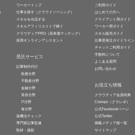
ワーカートップ
ご利用ガイド
）
仕事を探す（クラウドソーシング）
はじめての方へ
スキルを出品する
クライアント用ガイド
スキルアフィリエイトで稼ぐ
ワーカー用ガイド
クラウディアPRO（高単価マッチング）
スキル販売ガイド
採用オンラインアシスタント
仕事受発注ガイドライン
チャットご利用ガイド
手数料について
受託サービス
よくある質問
記事制作代行
お問い合わせ
医療分野
不動産分野
お役立ち情報
金融分野
美容分野
クラウディア会員特典
IT分野
Crarepo（クラレポ）
食分野
公式Facebookページ
薬機法チェック
公式Twitter
専門家記事監修
掲載メディア様一覧
取材・撮影
サイトマップ