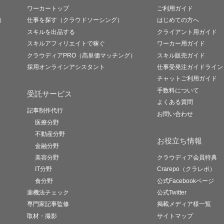
ワーカートップ
ご利用ガイド
）
仕事を探す（クラウドソーシング）
はじめての方へ
スキルを出品する
クライアント用ガイド
スキルアフィリエイトで稼ぐ
ワーカー用ガイド
クラウディアPRO（高単価マッチング）
スキル販売ガイド
採用オンラインアシスタント
仕事受発注ガイドライン
チャットご利用ガイド
手数料について
受託サービス
よくある質問
記事制作代行
お問い合わせ
医療分野
不動産分野
お役立ち情報
金融分野
美容分野
クラウディア会員特典
IT分野
Crarepo（クラレポ）
食分野
公式Facebookページ
薬機法チェック
公式Twitter
専門家記事監修
掲載メディア様一覧
取材・撮影
サイトマップ