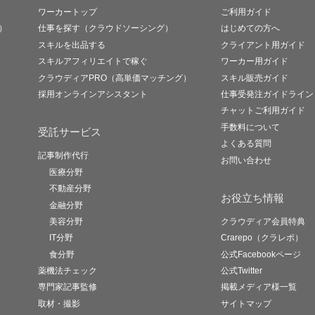
ワーカートップ
ご利用ガイド
）
仕事を探す（クラウドソーシング）
はじめての方へ
スキルを出品する
クライアント用ガイド
スキルアフィリエイトで稼ぐ
ワーカー用ガイド
クラウディアPRO（高単価マッチング）
スキル販売ガイド
採用オンラインアシスタント
仕事受発注ガイドライン
チャットご利用ガイド
手数料について
受託サービス
よくある質問
記事制作代行
お問い合わせ
医療分野
不動産分野
お役立ち情報
金融分野
美容分野
クラウディア会員特典
IT分野
Crarepo（クラレポ）
食分野
公式Facebookページ
薬機法チェック
公式Twitter
専門家記事監修
掲載メディア様一覧
取材・撮影
サイトマップ