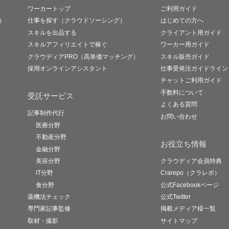
ワーカートップ
ご利用ガイド
）
仕事を探す（クラウドソーシング）
はじめての方へ
スキルを出品する
クライアント用ガイド
スキルアフィリエイトで稼ぐ
ワーカー用ガイド
クラウディアPRO（高単価マッチング）
スキル販売ガイド
採用オンラインアシスタント
仕事受発注ガイドライン
チャットご利用ガイド
手数料について
受託サービス
よくある質問
記事制作代行
お問い合わせ
医療分野
不動産分野
お役立ち情報
金融分野
美容分野
クラウディア会員特典
IT分野
Crarepo（クラレポ）
食分野
公式Facebookページ
薬機法チェック
公式Twitter
専門家記事監修
掲載メディア様一覧
取材・撮影
サイトマップ