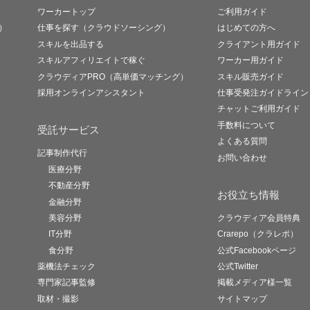
ワーカートップ
ご利用ガイド
）
仕事を探す（クラウドソーシング）
はじめての方へ
スキルを出品する
クライアント用ガイド
スキルアフィリエイトで稼ぐ
ワーカー用ガイド
クラウディアPRO（高単価マッチング）
スキル販売ガイド
採用オンラインアシスタント
仕事受発注ガイドライン
チャットご利用ガイド
手数料について
受託サービス
よくある質問
記事制作代行
お問い合わせ
医療分野
不動産分野
お役立ち情報
金融分野
美容分野
クラウディア会員特典
IT分野
Crarepo（クラレポ）
食分野
公式Facebookページ
薬機法チェック
公式Twitter
専門家記事監修
掲載メディア様一覧
取材・撮影
サイトマップ