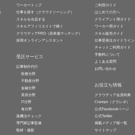
ワーカートップ
ご利用ガイド
）
仕事を探す（クラウドソーシング）
はじめての方へ
スキルを出品する
クライアント用ガイド
スキルアフィリエイトで稼ぐ
ワーカー用ガイド
クラウディアPRO（高単価マッチング）
スキル販売ガイド
採用オンラインアシスタント
仕事受発注ガイドライン
チャットご利用ガイド
手数料について
受託サービス
よくある質問
記事制作代行
お問い合わせ
医療分野
不動産分野
お役立ち情報
金融分野
美容分野
クラウディア会員特典
IT分野
Crarepo（クラレポ）
食分野
公式Facebookページ
薬機法チェック
公式Twitter
専門家記事監修
掲載メディア様一覧
取材・撮影
サイトマップ