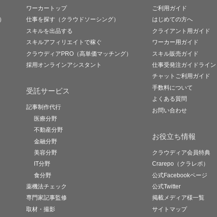
ワーカートップ
ご利用ガイド
）
仕事を探す（クラウドソーシング）
はじめての方へ
スキルを出品する
クライアント用ガイド
スキルアフィリエイトで稼ぐ
ワーカー用ガイド
クラウディアPRO（高単価マッチング）
スキル販売ガイド
採用オンラインアシスタント
仕事受発注ガイドライン
チャットご利用ガイド
手数料について
受託サービス
よくある質問
記事制作代行
お問い合わせ
医療分野
不動産分野
お役立ち情報
金融分野
美容分野
クラウディア会員特典
IT分野
Crarepo（クラレポ）
食分野
公式Facebookページ
薬機法チェック
公式Twitter
専門家記事監修
掲載メディア様一覧
取材・撮影
サイトマップ