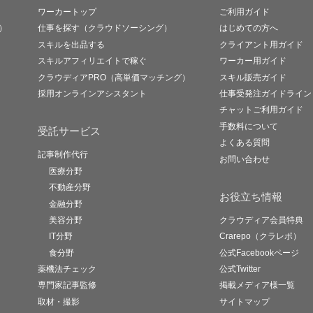
ワーカートップ
ご利用ガイド
）
仕事を探す（クラウドソーシング）
はじめての方へ
スキルを出品する
クライアント用ガイド
スキルアフィリエイトで稼ぐ
ワーカー用ガイド
クラウディアPRO（高単価マッチング）
スキル販売ガイド
採用オンラインアシスタント
仕事受発注ガイドライン
チャットご利用ガイド
手数料について
受託サービス
よくある質問
記事制作代行
お問い合わせ
医療分野
不動産分野
お役立ち情報
金融分野
美容分野
クラウディア会員特典
IT分野
Crarepo（クラレポ）
食分野
公式Facebookページ
薬機法チェック
公式Twitter
専門家記事監修
掲載メディア様一覧
取材・撮影
サイトマップ