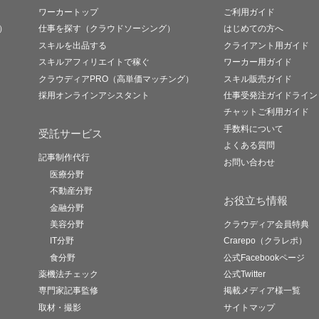
ワーカートップ
ご利用ガイド
）
仕事を探す（クラウドソーシング）
はじめての方へ
スキルを出品する
クライアント用ガイド
スキルアフィリエイトで稼ぐ
ワーカー用ガイド
クラウディアPRO（高単価マッチング）
スキル販売ガイド
採用オンラインアシスタント
仕事受発注ガイドライン
チャットご利用ガイド
手数料について
受託サービス
よくある質問
記事制作代行
お問い合わせ
医療分野
不動産分野
お役立ち情報
金融分野
美容分野
クラウディア会員特典
IT分野
Crarepo（クラレポ）
食分野
公式Facebookページ
薬機法チェック
公式Twitter
専門家記事監修
掲載メディア様一覧
取材・撮影
サイトマップ