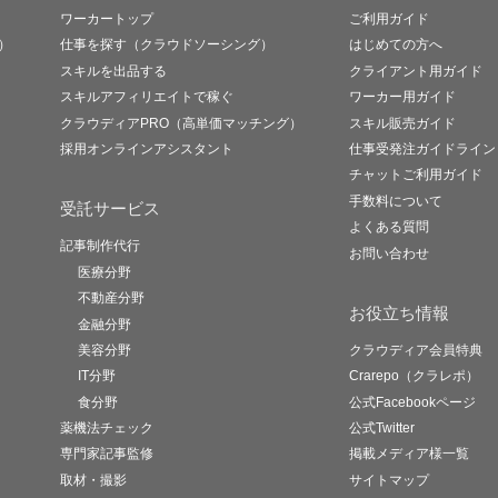
ワーカートップ
ご利用ガイド
）
仕事を探す（クラウドソーシング）
はじめての方へ
スキルを出品する
クライアント用ガイド
スキルアフィリエイトで稼ぐ
ワーカー用ガイド
クラウディアPRO（高単価マッチング）
スキル販売ガイド
採用オンラインアシスタント
仕事受発注ガイドライン
チャットご利用ガイド
手数料について
受託サービス
よくある質問
記事制作代行
お問い合わせ
医療分野
不動産分野
お役立ち情報
金融分野
美容分野
クラウディア会員特典
IT分野
Crarepo（クラレポ）
食分野
公式Facebookページ
薬機法チェック
公式Twitter
専門家記事監修
掲載メディア様一覧
取材・撮影
サイトマップ