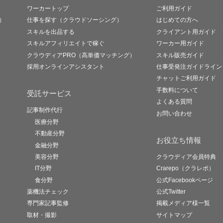
ワーカートップ
ご利用ガイド
）
仕事を探す（クラウドソーシング）
はじめての方へ
スキルを出品する
クライアント用ガイド
スキルアフィリエイトで稼ぐ
ワーカー用ガイド
クラウディアPRO（高単価マッチング）
スキル販売ガイド
採用オンラインアシスタント
仕事受発注ガイドライン
チャットご利用ガイド
手数料について
受託サービス
よくある質問
記事制作代行
お問い合わせ
医療分野
不動産分野
お役立ち情報
金融分野
美容分野
クラウディア会員特典
IT分野
Crarepo（クラレポ）
食分野
公式Facebookページ
薬機法チェック
公式Twitter
専門家記事監修
掲載メディア様一覧
取材・撮影
サイトマップ