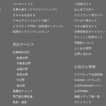
ワーカートップ
ご利用ガイド
）
仕事を探す（クラウドソーシング）
はじめての方へ
スキルを出品する
クライアント用ガイド
スキルアフィリエイトで稼ぐ
ワーカー用ガイド
クラウディアPRO（高単価マッチング）
スキル販売ガイド
採用オンラインアシスタント
仕事受発注ガイドライン
チャットご利用ガイド
手数料について
受託サービス
よくある質問
記事制作代行
お問い合わせ
医療分野
不動産分野
お役立ち情報
金融分野
美容分野
クラウディア会員特典
IT分野
Crarepo（クラレポ）
食分野
公式Facebookページ
薬機法チェック
公式Twitter
専門家記事監修
掲載メディア様一覧
取材・撮影
サイトマップ