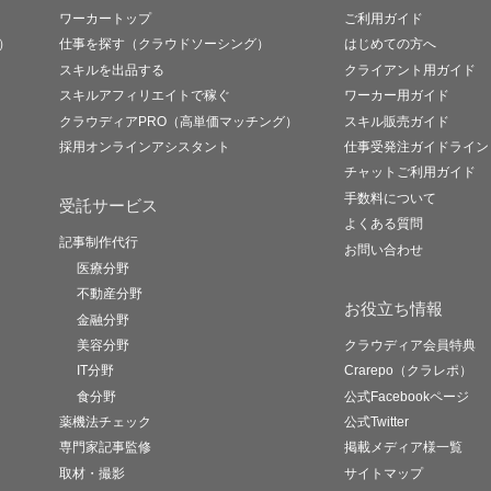
ワーカートップ
ご利用ガイド
）
仕事を探す（クラウドソーシング）
はじめての方へ
スキルを出品する
クライアント用ガイド
スキルアフィリエイトで稼ぐ
ワーカー用ガイド
クラウディアPRO（高単価マッチング）
スキル販売ガイド
採用オンラインアシスタント
仕事受発注ガイドライン
チャットご利用ガイド
手数料について
受託サービス
よくある質問
記事制作代行
お問い合わせ
医療分野
不動産分野
お役立ち情報
金融分野
美容分野
クラウディア会員特典
IT分野
Crarepo（クラレポ）
食分野
公式Facebookページ
薬機法チェック
公式Twitter
専門家記事監修
掲載メディア様一覧
取材・撮影
サイトマップ