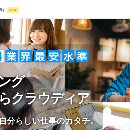
探す
NEW
ング
らクラウディア
⾃分らしい仕事のカタチ。