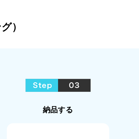
ング）
納品する