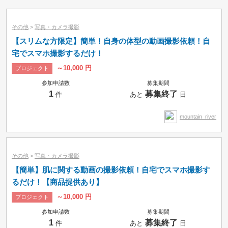
小カテゴリーで絞り込み
その他
>
写真・カメラ撮影
【スリムな方限定】簡単！自身の体型の動画撮影依頼！自
宅でスマホ撮影するだけ！
～10,000 円
プロジェクト
参加申請数
募集期間
1
募集終了
件
あと
日
mountain_river
その他
>
写真・カメラ撮影
【簡単】肌に関する動画の撮影依頼！自宅でスマホ撮影す
るだけ！【商品提供あり】
～10,000 円
プロジェクト
募集中のみ
即納品可
参加申請数
募集期間
1
募集終了
件
あと
日
タスク
コンペ
プロジェクト