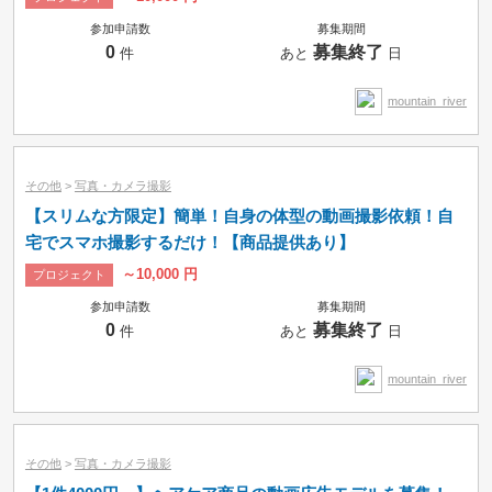
参加申請数
募集期間
0
募集終了
件
あと
日
mountain_river
その他
>
写真・カメラ撮影
【スリムな方限定】簡単！自身の体型の動画撮影依頼！自
宅でスマホ撮影するだけ！【商品提供あり】
～10,000 円
プロジェクト
参加申請数
募集期間
0
募集終了
件
あと
日
mountain_river
その他
>
写真・カメラ撮影