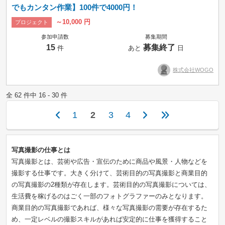
でもカンタン作業】100件で4000円！
～10,000 円
プロジェクト
参加申請数
募集期間
15
募集終了
件
あと
日
株式会社WOGO
全 62 件中 16 - 30 件
1
2
3
4
写真撮影の仕事とは
写真撮影とは、芸術や広告・宣伝のために商品や風景・人物などを
撮影する仕事です。大きく分けて、芸術目的の写真撮影と商業目的
の写真撮影の2種類が存在します。芸術目的の写真撮影については、
生活費を稼げるのはごく一部のフォトグラファーのみとなります。
商業目的の写真撮影であれば、様々な写真撮影の需要が存在するた
め、一定レベルの撮影スキルがあれば安定的に仕事を獲得すること