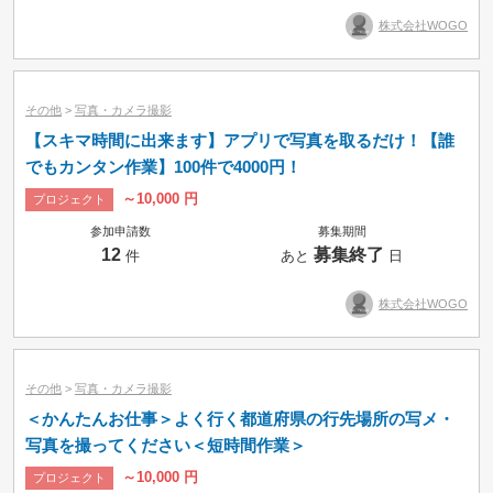
株式会社WOGO
その他
>
写真・カメラ撮影
【スキマ時間に出来ます】アプリで写真を取るだけ！【誰
でもカンタン作業】100件で4000円！
～10,000 円
プロジェクト
参加申請数
募集期間
12
募集終了
件
あと
日
株式会社WOGO
その他
>
写真・カメラ撮影
＜かんたんお仕事＞よく行く都道府県の行先場所の写メ・
写真を撮ってください＜短時間作業＞
～10,000 円
プロジェクト