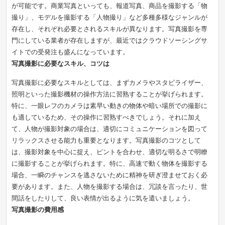
が可能です。商業写真といっても、報道写真、商品を撮影する「物
撮り」、モデルを撮影する「人物撮り」など多種多様なジャンルが
存在し、それぞれ必要とされるスキルが異なります。写真撮影を専
門にしている業者が存在しますが、最近ではクラウドソーシングサ
イトでの受発注も盛んになっています。
写真撮影に必要なスキル、コツは
写真撮影に必要なスキルとしては、まずカメラやスタビライザー、
照明といった撮影機材の操作方法に習熟することが挙げられます。
特に、一眼レフのカメラは素早い動きの物体や暗い場所での撮影に
も適しているため、その操作に習熟すべきでしょう。それに加え
て、人物が撮影対象の場合は、適切にコミュニケーションを図って
リラックスさせる能力も重要となります。写真撮影のコツとして
は、撮影対象を中心に捉え、ピントを合わせ、適切な明るさで明瞭
に撮影することが挙げられます。特に、高速で動く物体を撮影する
場合、一瞬のチャンスを逃さないために精神を研ぎ澄ませておく必
要があります。また、人物を撮影する場合は、冗談を言ったり、世
間話をしたりして、良い表情が出るように気を遣いましょう。
写真撮影の費用感