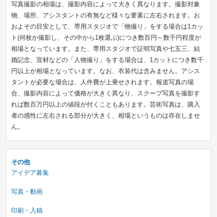
写真撮影の相場は、撮影内容によって大きく異なります。撮影対象
物、場所、アシスタントの有無など様々な要素に左右されます。お
およその目安として、専用スタジオで「物撮り」をする場合は1カッ
ト(何枚か撮影し、その中から1枚選ぶ)につき数百円～数千円程度が
相場となっています。また、専用スタジオで証明写真や七五三、結
婚記念、宣材などの「人物撮り」をする場合は、1カットにつき数千
円以上が相場となっています。なお、衣装代は含みません。アシス
タントが必要な場合は、人件費が上乗せされます。報道写真の場
合、撮影内容によって価格が大きく異なり、スクープ写真を撮影す
れば数百万円以上の値段が付くこともあります。芸術写真は、購入
者の感性に左右される部分が大きく、相場というものは存在しませ
ん。
その他
アイデア募集
写真・動画
印刷・入稿