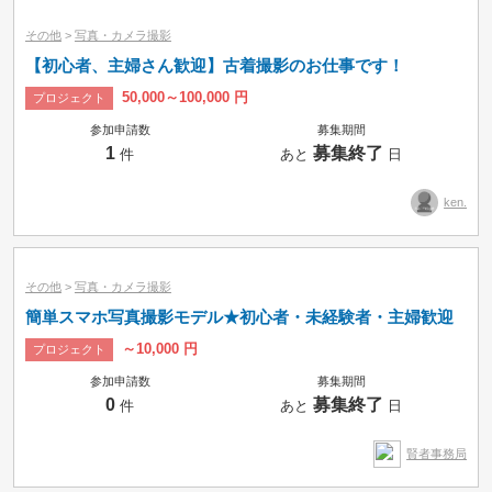
その他
>
写真・カメラ撮影
【初心者、主婦さん歓迎】古着撮影のお仕事です！
50,000～100,000 円
プロジェクト
参加申請数
募集期間
1
募集終了
件
あと
日
ken.
その他
>
写真・カメラ撮影
簡単スマホ写真撮影モデル★初心者・未経験者・主婦歓迎
～10,000 円
プロジェクト
参加申請数
募集期間
0
募集終了
件
あと
日
賢者事務局