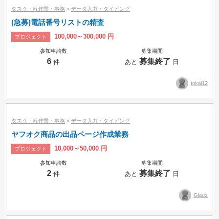
タスク・軽作業・事務
>
データ入力・タイピング
(急募)電話番号リストの精査
100,000～300,000 円
プロジェクト
参加申請数
募集期間
6
募集終了
件
あと
日
tokai12
タスク・軽作業・事務
>
データ入力・タイピング
ヤフオク商品の出品ページ作成業務
10,000～50,000 円
プロジェクト
参加申請数
募集期間
2
募集終了
件
あと
日
Glaux