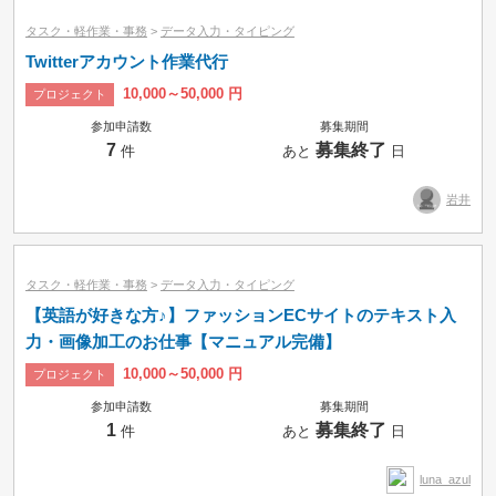
タスク・軽作業・事務
>
データ入力・タイピング
Twitterアカウント作業代行
10,000～50,000 円
プロジェクト
参加申請数
募集期間
7
募集終了
件
あと
日
岩井
タスク・軽作業・事務
>
データ入力・タイピング
【英語が好きな方♪】ファッションECサイトのテキスト入
力・画像加工のお仕事【マニュアル完備】
10,000～50,000 円
プロジェクト
参加申請数
募集期間
1
募集終了
件
あと
日
luna_azul