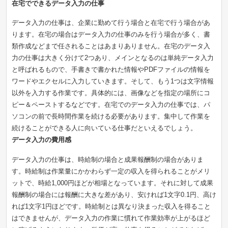
在宅でできるデータ入力の仕事
データ入力の仕事は、企業に勤めて行う場合と在宅で行う場合があ
ります。在宅の場合はデータ入力の仕事のみを行う場合が多く、書
類作成などまで任されることはあまりありません。在宅のデータ入
力の仕事は大きく分けて2つあり、メインとなるのは単純データ入力
と呼ばれるもので、手書きで書かれた情報やPDFファイルの情報を
ワードやエクセルに入力していきます。そして、もう1つは文字情報
以外を入力する作業です。具体的には、画像などを指定の場所にコ
ピー＆ペーストするなどです。在宅でのデータ入力の仕事では、パ
ソコンの前で長時間作業を続ける必要があります。集中して作業を
続けることができる人に向いている仕事だといえるでしょう。
データ入力の費用感
データ入力の仕事は、時給制の場合と成果報酬制の場合がありま
す。時給制は作業量にかかわらず一定の収入を得られることがメリ
ットで、時給1,000円ほどが相場となっています。それに対して成果
報酬制の場合には報酬に大きな差があり、安ければ1文字0.1円、高け
れば1文字1円ほどです。時給制とは異なり決まった収入を得ること
はできませんが、データ入力の作業に慣れて作業効率が上がるほど