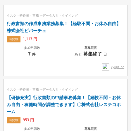
小カテゴリーで絞り込み
タスク・軽作業・事務
>
データ入力・タイピング
行政書類の作成事務業務募集！【経験不問・お休み自由】
株式会社ビバーチェ
1,113 円
時間制
参加申請数
募集期間
7
募集終了
件
あと
日
kyujin_eo
タスク・軽作業・事務
>
データ入力・タイピング
【研修充実】行政書類の申請事務募集！【経験不問・お休
み自由・稼働時間が調整できます】〇株式会社レステコホ
ーム
募集中のみ
即納品可
953 円
時間制
参加申請数
募集期間
タスク
コンペ
プロジェクト