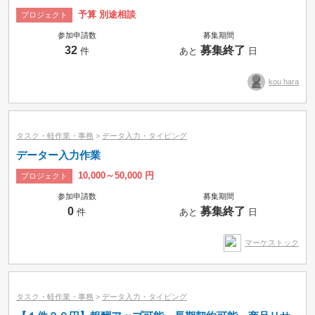
予算 別途相談
プロジェクト
参加申請数
募集期間
32
募集終了
件
あと
日
kou hara
タスク・軽作業・事務
>
データ入力・タイピング
データー入力作業
10,000～50,000 円
プロジェクト
参加申請数
募集期間
0
募集終了
件
あと
日
マーケストック
タスク・軽作業・事務
>
データ入力・タイピング