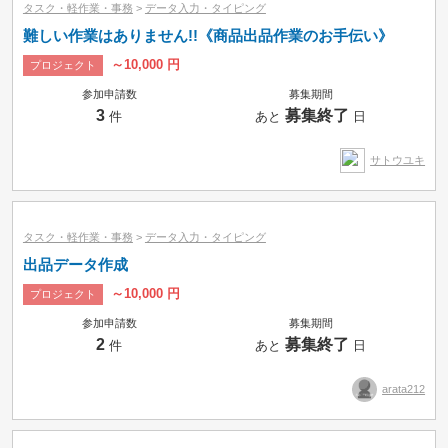
タスク・軽作業・事務
>
データ入力・タイピング
難しい作業はありません!!《商品出品作業のお手伝い》
～10,000 円
プロジェクト
参加申請数
募集期間
3
募集終了
件
あと
日
サトウユキ
タスク・軽作業・事務
>
データ入力・タイピング
出品データ作成
～10,000 円
プロジェクト
参加申請数
募集期間
2
募集終了
件
あと
日
arata212