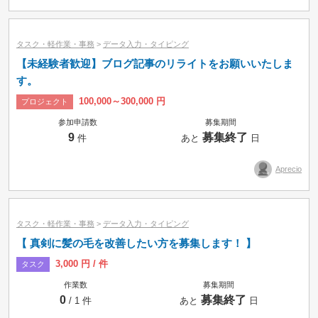
タスク・軽作業・事務
>
データ入力・タイピング
【未経験者歓迎】ブログ記事のリライトをお願いいたしま
す。
100,000～300,000 円
プロジェクト
参加申請数
募集期間
9
募集終了
件
あと
日
Aprecio
タスク・軽作業・事務
>
データ入力・タイピング
【 真剣に髪の毛を改善したい方を募集します！ 】
3,000 円 / 件
タスク
作業数
募集期間
0
募集終了
/ 1 件
あと
日