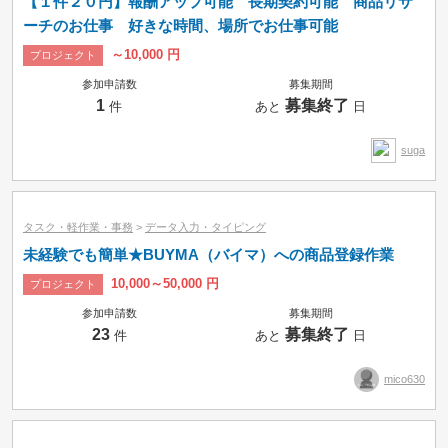
【１件２０円】報酬アップ可能 長期契約可能 商品リサ
ーチのお仕事 好きな時間、場所でお仕事可能
～10,000 円
プロジェクト
参加申請数
募集期間
1
募集終了
件
あと
日
suga
タスク・軽作業・事務
>
データ入力・タイピング
未経験でも簡単★BUYMA（バイマ）への商品登録作業
10,000～50,000 円
プロジェクト
参加申請数
募集期間
23
募集終了
件
あと
日
mico630