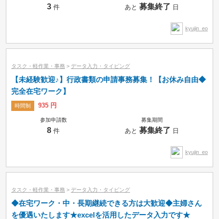
3
募集終了
件
あと
日
時間制
kyujin_eo
タスク・軽作業・事務
>
データ入力・タイピング
【未経験歓迎♪】行政書類の申請事務募集！【お休み自由◆
完全在宅ワーク】
935 円
時間制
参加申請数
募集期間
8
募集終了
件
あと
日
kyujin_eo
タスク・軽作業・事務
>
データ入力・タイピング
◆在宅ワーク・中・長期継続できる方は大歓迎◆主婦さん
を優遇いたします★excelを活用したデータ入力です★